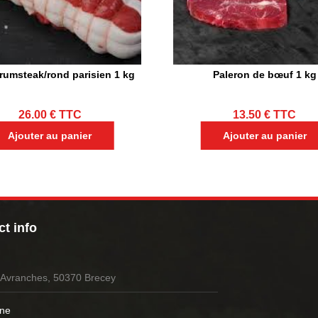
rumsteak/rond parisien 1 kg
Paleron de bœuf 1 kg
26.00
€
TTC
13.50
€
TTC
Ajouter au panier
Ajouter au panier
t info
’Avranches, 50370 Brecey
ne