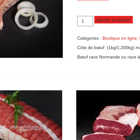
quantité
Ajouter au panier
de
Côte
de
Catégories :
Boutique en ligne
,
bœuf
Côte de bœuf (1kg/1,200kg) ma
1,2
kg
Bœuf race Normande ou race à