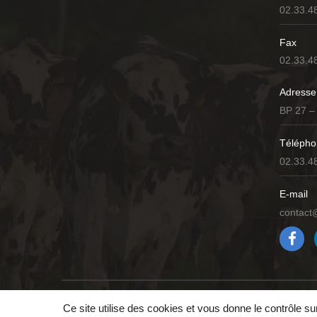
02.33.4
Fax
02.33.4
Adresse
BP 27 –
Télépho
02.33.4
E-mail
contact
Accueil
Mentions légales
Politique de confidentia
Ce site utilise des cookies et vous donne le contrôle s