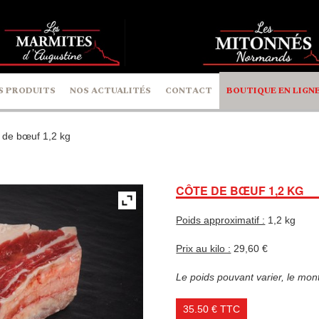
S PRODUITS
NOS ACTUALITÉS
CONTACT
BOUTIQUE EN LIGN
 de bœuf 1,2 kg
CÔTE DE BŒUF 1,2 KG
Poids approximatif :
1,2 kg
Prix au kilo :
29,60 €
Le poids pouvant varier, le monta
35.50
€
TTC