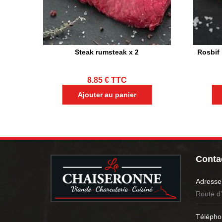
Steak rumsteak x 2
Rosbif 
8.85
€
TTC
Ajouter au panier
Contac
Adresse
Route d
Télépho