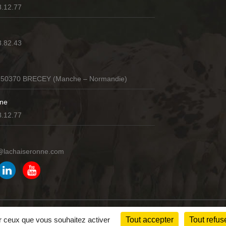
8.12.77
8.82.43
 50370 BRECEY (Manche – Normandie)
ne
8.12.77
@lachaiseronne.com
lité
C.G.V
ur ceux que vous souhaitez activer
Tout accepter
Tout refus