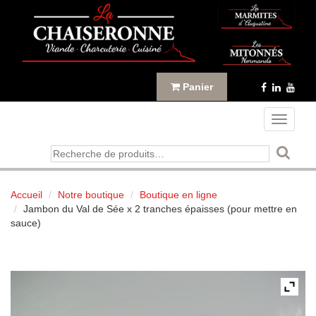
Panneau de gestion des cookies
Panier
Toggle
navigati
Recherche
pour :
Accueil
Notre boutique
Boutique en ligne
Jambon du Val de Sée x 2 tranches épaisses (pour mettre en
sauce)