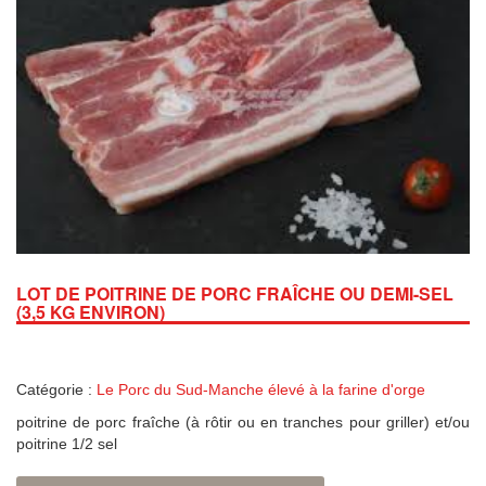
LOT DE POITRINE DE PORC FRAÎCHE OU DEMI-SEL
(3,5 KG ENVIRON)
Catégorie :
Le Porc du Sud-Manche élevé à la farine d'orge
poitrine de porc fraîche (à rôtir ou en tranches pour griller) et/ou
poitrine 1/2 sel