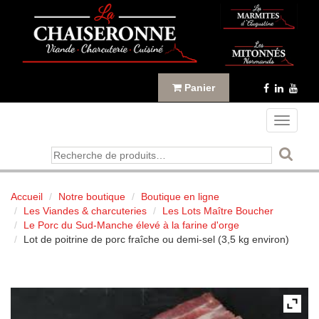
Panneau de gestion des cookies
Panier
Toggle
navigati
Recherche
pour :
Accueil
Notre boutique
Boutique en ligne
Les Viandes & charcuteries
Les Lots Maître Boucher
Le Porc du Sud-Manche élevé à la farine d'orge
Lot de poitrine de porc fraîche ou demi-sel (3,5 kg environ)