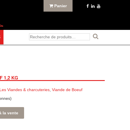
Panier
Recherche
E
pour :
 1,2 KG
Les Viandes & charcuteries
,
Viande de Boeuf
sonnes)
à la vente