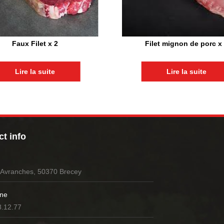
Faux Filet x 2
Filet mignon de porc x
Lire la suite
Lire la suite
t info
’Avranches, 50370 Brecey
ne
8.12.77