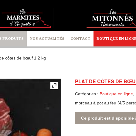
S PRODUITS
NOS ACTUALITÉS
CONTACT
BOUTIQUE EN LIGN
 de côtes de bœuf 1,2 kg
PLAT DE CÔTES DE BŒUF
Catégories :
Boutique en ligne
,
morceau à pot au feu (4/5 per
Ce produit est disponible 