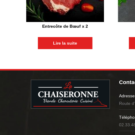
Entrecôte de Bœuf x 2
Lire la suite
Contac
Adresse
Route d
Télépho
02.33.4