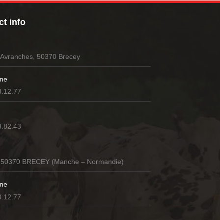
t info
’Avranches, 50370 Brecey
ne
8.12.77
8.82.43
 50370 BRECEY (Manche – Normandie)
ne
8.12.77