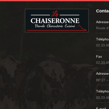
Contac
Adresse
Route d
Télépho
02.33.4
Fax
02.33.4
Adresse
BP 27 –
Télépho
02.33.4
E-mail