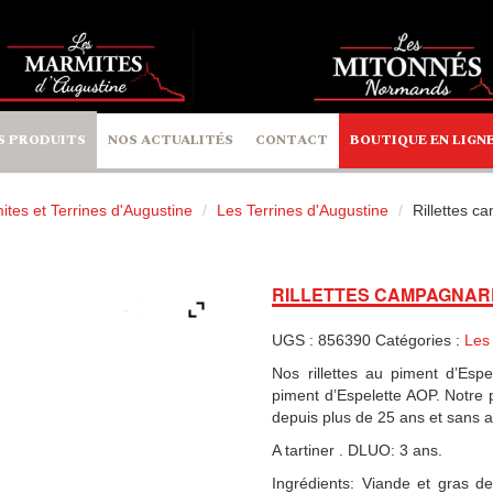
S PRODUITS
NOS ACTUALITÉS
CONTACT
BOUTIQUE EN LIGN
tes et Terrines d'Augustine
Les Terrines d'Augustine
Rillettes 
RILLETTES CAMPAGNARD
UGS :
856390
Catégories :
Les
Nos rillettes au piment d’Esp
piment d’Espelette AOP. Notre 
depuis plus de 25 ans et sans a
A tartiner . DLUO: 3 ans.
Ingrédients: Viande et gras d