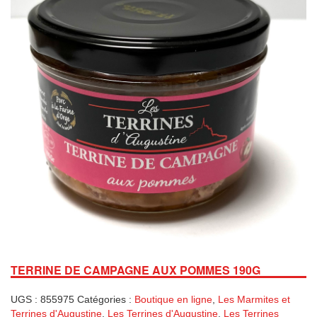
TERRINE DE CAMPAGNE AUX POMMES 190G
UGS :
855975
Catégories :
Boutique en ligne
,
Les Marmites et
Terrines d'Augustine
,
Les Terrines d'Augustine
,
Les Terrines