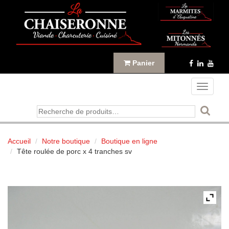
Panneau de gestion des cookies
Panier
Toggle
navigati
Recherche
pour :
Accueil
Notre boutique
Boutique en ligne
Tête roulée de porc x 4 tranches sv