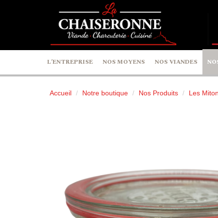
Panneau de gestion des cookies
L’ENTREPRISE
NOS MOYENS
NOS VIANDES
NO
Accueil
Notre boutique
Nos Produits
Les Mito