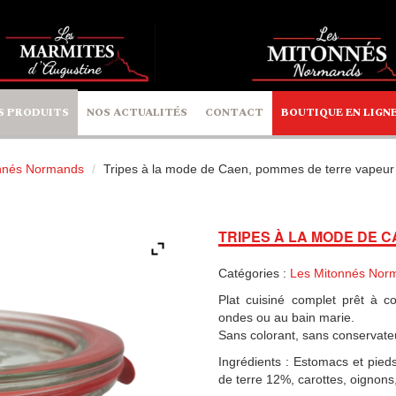
S PRODUITS
NOS ACTUALITÉS
CONTACT
BOUTIQUE EN LIGN
nnés Normands
Tripes à la mode de Caen, pommes de terre vapeur
TRIPES À LA MODE DE 
Catégories :
Les Mitonnés Nor
Plat cuisiné complet prêt à 
ondes ou au bain marie.
Sans colorant, sans conservate
Ingrédients : Estomacs et pi
de terre 12%, carottes, oignons,