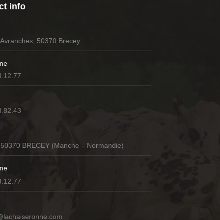
t info
’Avranches, 50370 Brecey
ne
8.12.77
8.82.43
 50370 BRECEY (Manche – Normandie)
ne
8.12.77
@lachaiseronne.com