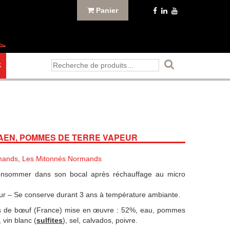
Panier
Recherche
E
pour :
CAEN, POMMES DE TERRE VAPEUR
mands
,
Les Mitonnés Normands
consommer dans son bocal après réchauffage au micro
ur – Se conserve durant 3 ans à température ambiante.
eds de bœuf (France) mise en œuvre : 52%, eau, pommes
 vin blanc (
sulfites
), sel, calvados, poivre.