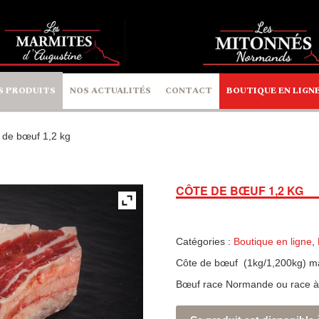
S PRODUITS
NOS ACTUALITÉS
CONTACT
BOUTIQUE EN LIGN
 de bœuf 1,2 kg
CÔTE DE BŒUF 1,2 KG
Catégories :
Boutique en ligne
,
Côte de bœuf (1kg/1,200kg) ma
Bœuf race Normande ou race à