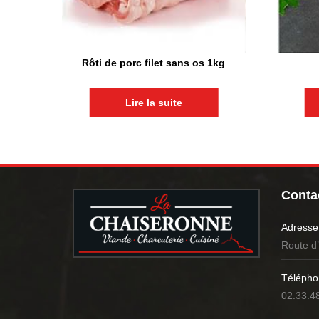
Rôti de porc filet sans os 1kg
Lire la suite
Contac
Adresse
Route d
Télépho
02.33.4