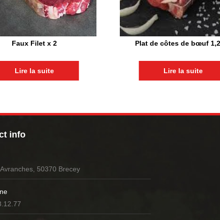
Faux Filet x 2
Plat de côtes de bœuf 1,
Lire la suite
Lire la suite
t info
’Avranches, 50370 Brecey
ne
8.12.77