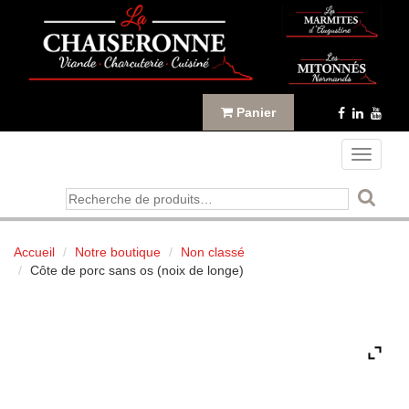
Panneau de gestion des cookies
Panier
Toggle
navigati
Recherche
pour :
Accueil
Notre boutique
Non classé
Côte de porc sans os (noix de longe)