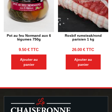
Pot au feu Normand aux 6
Rosbif rumsteak/rond
légumes 750g
parisien 1 kg
9.50
€
TTC
26.00
€
TTC
Ajouter au
Ajouter au
panier
panier