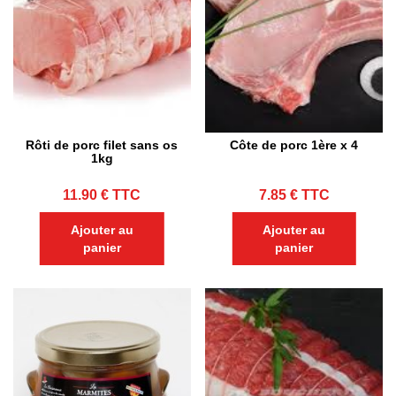
Rôti de porc filet sans os
Côte de porc 1ère x 4
1kg
11.90
€
TTC
7.85
€
TTC
Ajouter au
Ajouter au
panier
panier