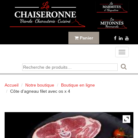
Panneau de gestion des cookies
Panier
Toggle
navigati
Recherche
pour :
Accueil
Notre boutique
Boutique en ligne
Côte d’agneau filet avec os x 4