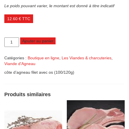
Le poids pouvant varier, le montant est donné à titre indicatif
12.60
€
TTC
quantité
Ajouter au panier
de
Côte
d'agneau
Catégories :
Boutique en ligne
,
Les Viandes & charcuteries
,
filet
Viande d'Agneau
avec
côte d’agneau filet avec os (100/120g)
os
x
4
Produits similaires