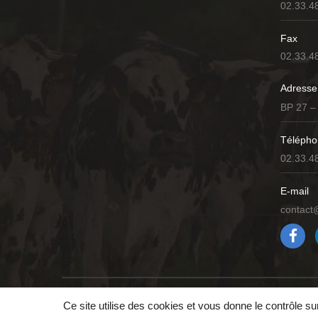
02.33.4
Fax
02.33.4
Adresse
BP 27 –
Télépho
02.33.4
E-mail
contact
Accueil
Mentions légales
Politique de confidentia
Ce site utilise des cookies et vous donne le contrôle s