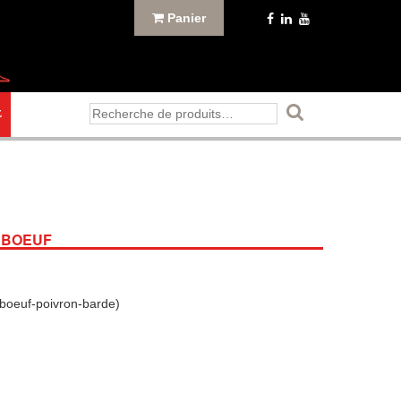
Panier
Recherche
E
pour :
 BOEUF
(boeuf-poivron-barde)