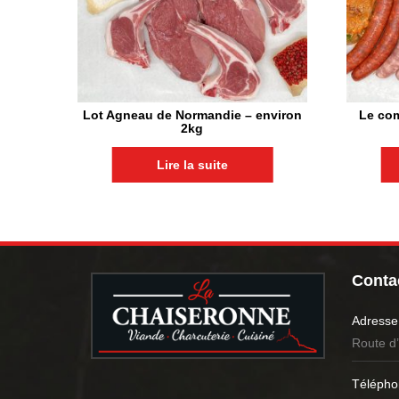
Lot Agneau de Normandie – environ
Le com
2kg
Lire la suite
Contac
Adresse
Route d
Télépho