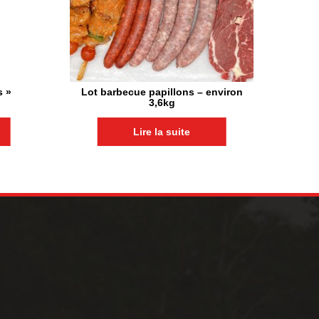
s »
Lot barbecue papillons – environ
3,6kg
Lire la suite