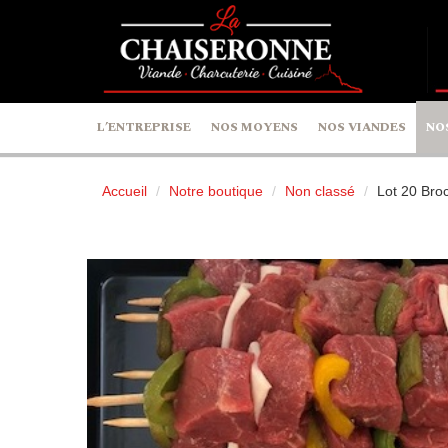
Panneau de gestion des cookies
L’ENTREPRISE
NOS MOYENS
NOS VIANDES
NO
Accueil
Notre boutique
Non classé
Lot 20 Bro