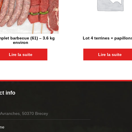
plet barbecue (61) – 3.6 kg
Lot 4 terrines « papillon
environ
Lire la suite
Lire la suite
t info
’Avranches, 50370 Brecey
ne