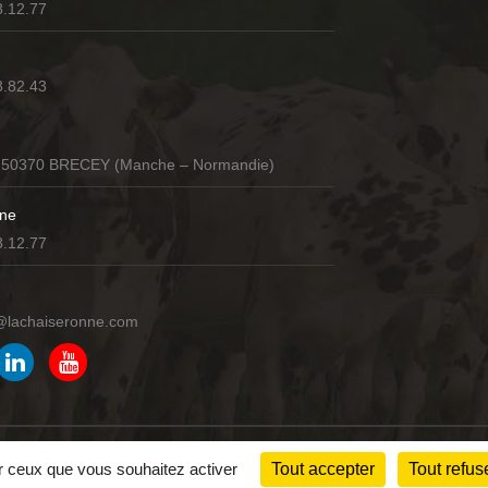
8.12.77
8.82.43
 50370 BRECEY (Manche – Normandie)
ne
8.12.77
@lachaiseronne.com
lité
C.G.V
ur ceux que vous souhaitez activer
Tout accepter
Tout refus