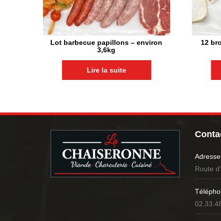
Lot barbecue papillons – environ
12 br
3,6kg
Lire la suite
Contac
Adresse
Route d
Télépho
02.33.4