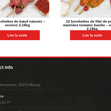
ochettes de bœuf natures –
12 brochettes de filet de p
environ 2,16kg
marinées tomates basilic – 
2,16kg
Lire la suite
Lire la suite
t info
’Avranches, 50370 Brecey
ne
8.12.77