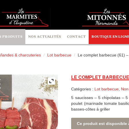
S PRODUITS
NOS ACTUALITÉS
CONTACT
BOUTIQUE EN LIGN
Viandes & charcuteries
Lot barbecue
Le complet barbecue (61) – 
LE COMPLET BARBECUE (
Catégories :
Lot barbecue
,
Non
5 saucisses – 5 chipolatas – 5
poulet (marinade tomate basili
basses-côtes à griller
Ce produit est disponible 