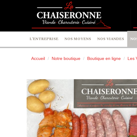
Panneau de gestion des cookies
L’ENTREPRISE
NOS MOYENS
NOS VIANDES
NO
Accueil
Notre boutique
Boutique en ligne
Les 