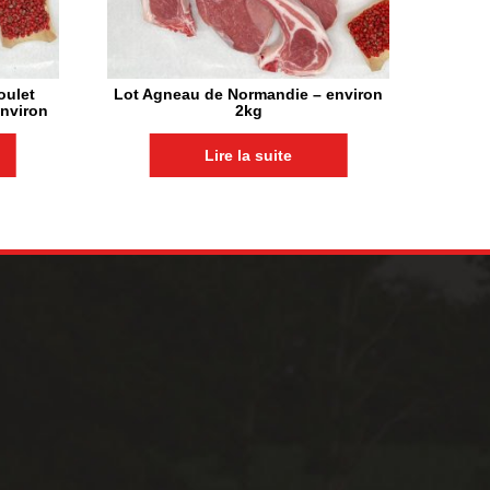
oulet
Lot Agneau de Normandie – environ
environ
2kg
Lire la suite