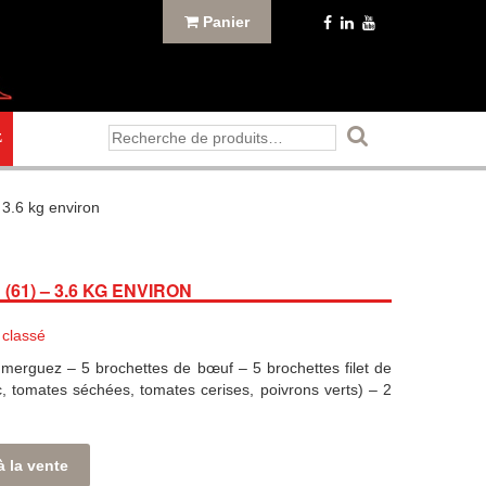
Panier
Recherche
E
pour :
3.6 kg environ
61) – 3.6 KG ENVIRON
 classé
 merguez – 5 brochettes de bœuf – 5 brochettes filet de
c, tomates séchées, tomates cerises, poivrons verts) – 2
à la vente