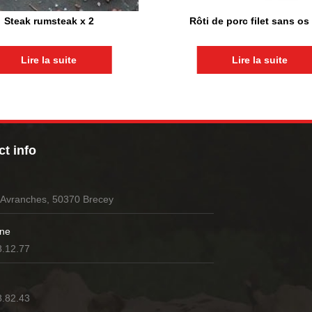
Steak rumsteak x 2
Rôti de porc filet sans os
Lire la suite
Lire la suite
t info
’Avranches, 50370 Brecey
ne
8.12.77
8.82.43