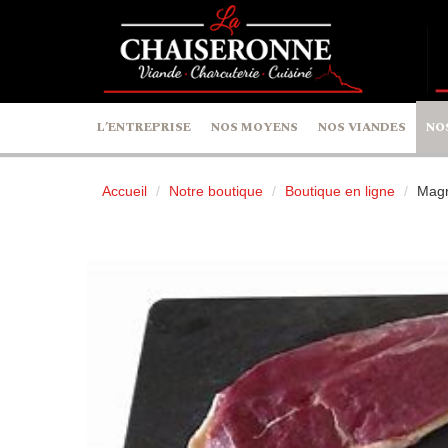
Panneau de gestion des cookies
L’ENTREPRISE
NOS MOYENS
NOS VIANDES
NO
Accueil
Notre boutique
Boutique en ligne
Magr