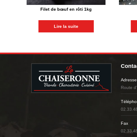
Filet de bœuf en rôti 1kg
Lire la suite
Contac
Adresse
Route d
Télépho
02.33.4
Fax
02.33.4