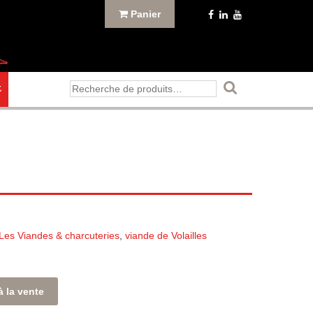
Panier
Recherche
E
pour :
Les Viandes & charcuteries
,
viande de Volailles
à la vente