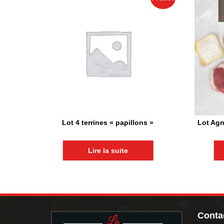
Lot 4 terrines « papillons »
Lot Agn
Lire la suite
Contac