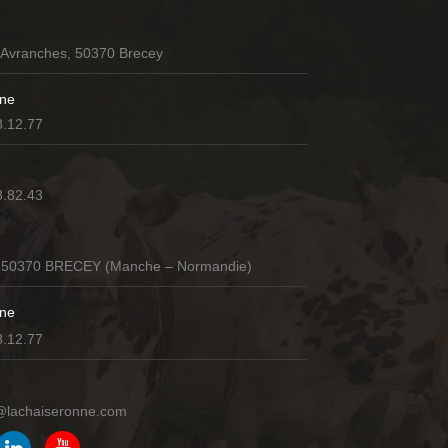
’Avranches, 50370 Brecey
ne
8.12.77
8.82.43
 50370 BRECEY (Manche – Normandie)
ne
8.12.77
@lachaiseronne.com