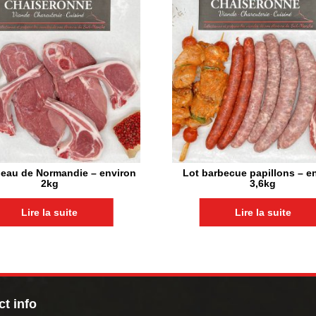
eau de Normandie – environ
Lot barbecue papillons – e
2kg
3,6kg
Lire la suite
Lire la suite
t info