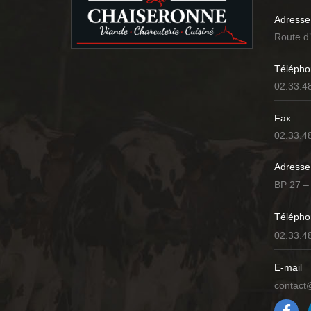
Adresse
Route d
Télépho
02.33.4
Fax
02.33.4
Adresse
BP 27 –
Télépho
02.33.4
E-mail
contact