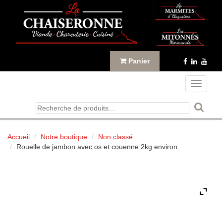
Panneau de gestion des cookies
Panier
Toggle
navigati
Recherche
pour :
Accueil
Notre boutique
Non classé
Rouelle de jambon avec os et couenne 2kg environ