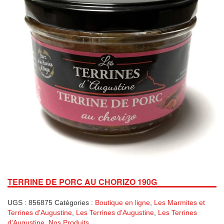
TERRINE DE PORC AU CHORIZO 190G
UGS :
856875
Catégories :
Boutique en ligne
,
Les Marmites et
Terrines d'Augustine
,
Les Terrines d'Augustine
,
Les Terrines
d'Augustine
,
Nos Produits