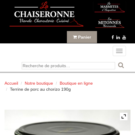
Panneau de gestion des cookies
Panier
Toggle
navigati
Recherche
pour :
Accueil
Notre boutique
Boutique en ligne
Terrine de porc au chorizo 190g