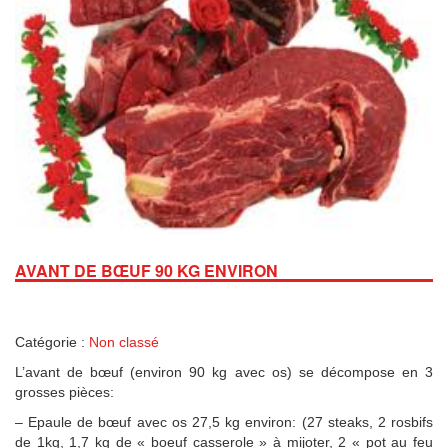
AVANT DE BŒUF 90 KG ENVIRON
Catégorie :
Non classé
L’avant de bœuf (environ 90 kg avec os) se décompose en 3
grosses pièces:
– Epaule de bœuf avec os 27,5 kg environ: (27 steaks, 2 rosbifs
de 1kg, 1,7 kg de « boeuf casserole » à mijoter, 2 « pot au feu