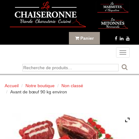
Panneau de gestion des cookies
Panier
Toggle
navigati
Recherche
pour :
Accueil
Notre boutique
Non classé
Avant de bœuf 90 kg environ