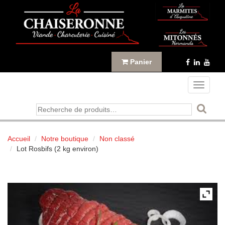
Panneau de gestion des cookies
Panier
Toggle
navigati
Recherche
pour :
Accueil
Notre boutique
Non classé
Lot Rosbifs (2 kg environ)